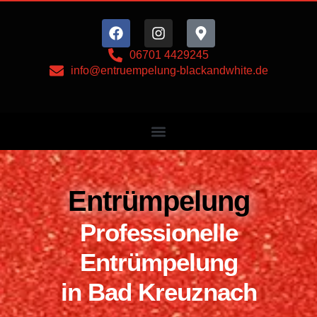
Zum
Inhalt
06701 4429245
info@entruempelung-blackandwhite.de
springen
Entrümpelung
Professionelle
Entrümpelung
in Bad Kreuznach