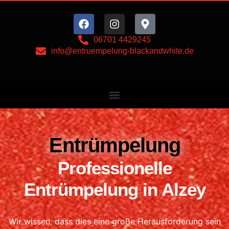
Zum
Inhalt
06701 4429245
info@entruempelung-blackandwhite.de
springen
Entrümpelung
Professionelle
Entrümpelung
in Alzey
Wir wissen, dass dies eine große Herausforderung sein